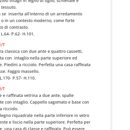
ziosi intagli
in legno di tiglio,
schienale e
 tessuto.
a se inserita all’interno di un arredamento
o
o in un contesto moderno,
come forte
o di contrasto.
 L.64- P.62- H.101.
1/T
a classica con due ante e quattro cassetti,
a con intaglio nella parte superiore ed
re.
Piedini a ricciolo.
Perfetta una casa raffinata
asse.
Faggio massello.
L.170- P.57- H.110.
2/T
e e raffinata vetrina a due ante,
spalle
e con intaglio.
Cappello sagomato e base con
a ricciolo.
 legno riquadrate nella parte inferiore
in vetro
ente e liscio nella parte superiore.
Perfetta per
e una casa di classe e raffinata.
Può essere