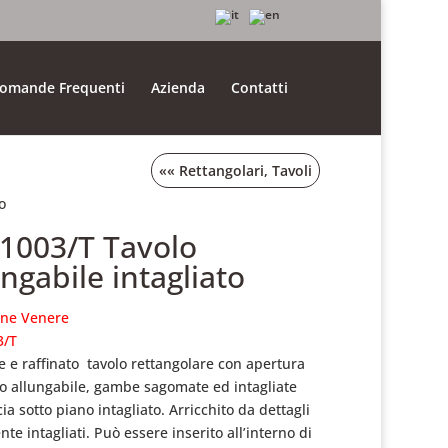
omande Frequenti
Azienda
Contatti
««
Rettangolari
,
Tavoli
o
.1003/T Tavolo
ungabile intagliato
one Venere
3/T
e e raffinato tavolo rettangolare
con apertura
ro allungabile,
gambe sagomate ed intagliate
cia sotto piano intagliato.
Arricchito da dettagli
nte intagliati.
Può essere inserito all’interno di