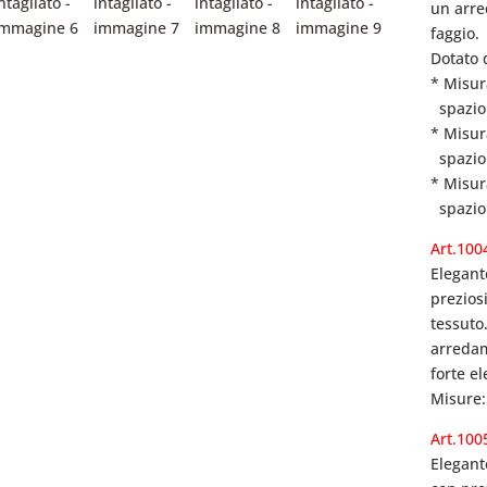
un arre
faggio.
Dotato 
* Misur
spazio 
* Misur
spazio 
* Misur
spazio 
Art.100
Elegant
preziosi
tessuto
arredam
forte e
Misure:
Art.100
Elegant