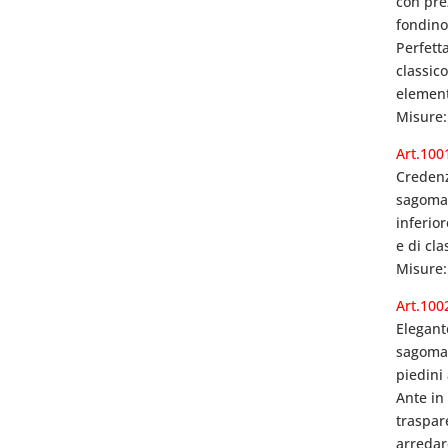
con pre
fondino
Perfett
classic
element
Misure:
Art.100
Credenz
sagomat
inferio
e di cl
Misure:
Art.100
Elegant
sagomat
piedini 
Ante in
traspar
arredar