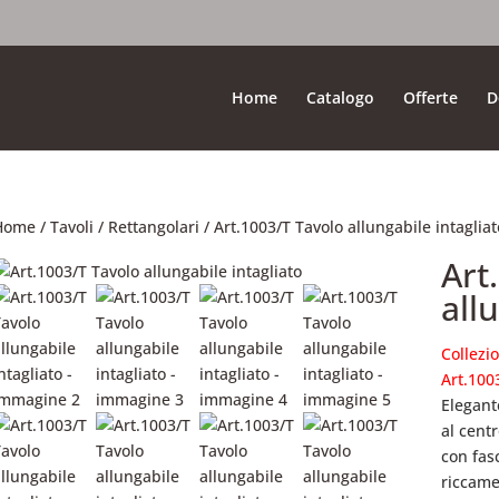
Home
Catalogo
Offerte
D
Home
/
Tavoli
/
Rettangolari
/ Art.1003/T Tavolo allungabile intagliat
Art
all
Collezi
Art.100
Elegant
al cent
con fas
riccame