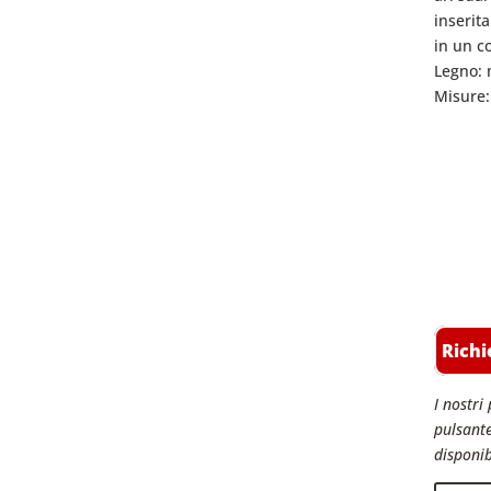
inserit
in un c
Legno:
Misure:
Richi
I nostri 
pulsante
disponib