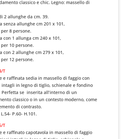
damento classico e chic. Legno:
massello di
di 2 allunghe da cm. 39.
a senza allunghe cm 201 x 101,
per 8 persone.
a con 1 allunga cm 240 x 101,
per 10 persone.
a con 2 allunghe cm 279 x 101,
per 12 persone.
4/T
e e raffinata sedia
in massello di faggio con
 intagli
in legno di tiglio
, schienale e fondino
.
Perfetta se inserita all’interno di un
ento classico
o in un contesto moderno,
come
lemento di contrasto.
 L.54- P.60- H.101.
5/T
e e raffinato capotavola
in massello di faggio