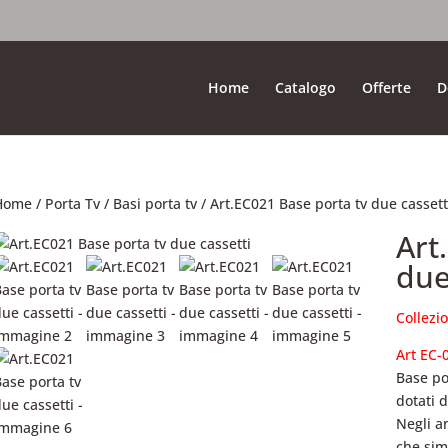
Home
Catalogo
Offerte
D
Home
/
Porta Tv
/
Basi porta tv
/ Art.EC021 Base porta tv due cassett
Art
due
Collezi
Art EC-
Base po
dotati 
Negli an
che sim