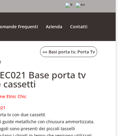
omande Frequenti
Azienda
Contatti
««
Basi porta tv
,
Porta Tv
i
.EC021 Base porta tv
 cassetti
one Etnic Chic
021
rta tv con due cassetti
di guide metalliche
con chiusura ammortizzata.
goli sono presenti dei piccoli tasselli
ulano i chiodi in legno che venivano utilizzati