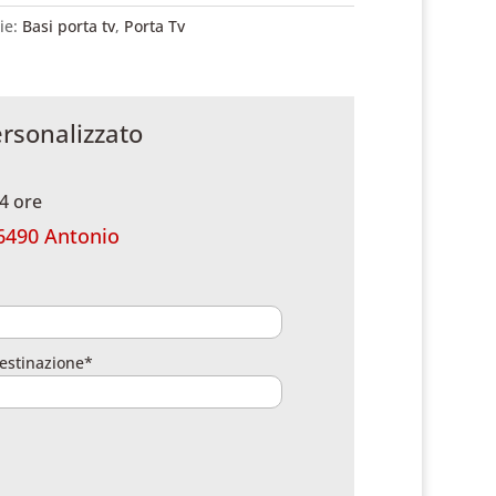
ie:
Basi porta tv
,
Porta Tv
ersonalizzato
4 ore
6490 Antonio
estinazione*