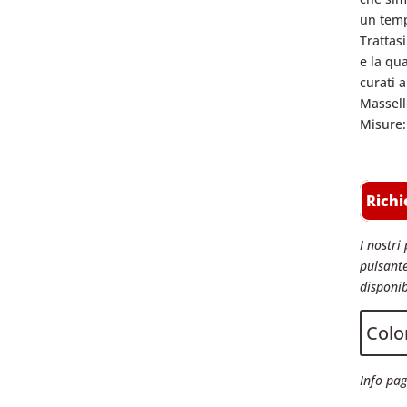
un tem
Trattasi
e la qua
curati 
Massell
Misure:
Richi
I nostri 
pulsante
disponib
Color
Info pag