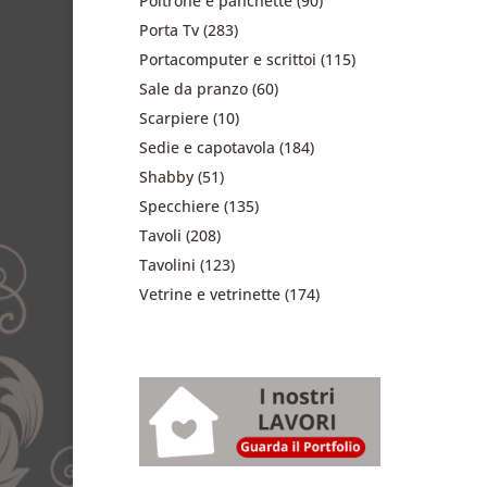
Poltrone e panchette
(90)
Porta Tv
(283)
Portacomputer e scrittoi
(115)
Sale da pranzo
(60)
Scarpiere
(10)
Sedie e capotavola
(184)
Shabby
(51)
Specchiere
(135)
Tavoli
(208)
Tavolini
(123)
Vetrine e vetrinette
(174)