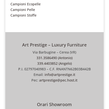
Campioni Ecopelle
Campioni Pelle
Campioni Stoffe
Art Prestige – Luxury Furniture
Via Barbugine – Cerea (VR)
331.3586490 (Antonio)
339.4403852 (Angelo)
P.I. 02797040983 – C.F. RNANTN62B03B442B
Email:
info@artprestige.it
Pec:
artprestige@pec.host.it
Orari Showroom