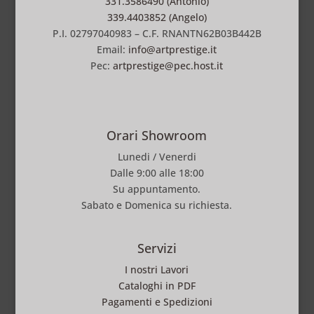
331.3586490 (Antonio)
339.4403852 (Angelo)
P.I. 02797040983 – C.F. RNANTN62B03B442B
Email:
info@artprestige.it
Pec:
artprestige@pec.host.it
Orari Showroom
Lunedi / Venerdi
Dalle 9:00 alle 18:00
Su appuntamento.
Sabato e Domenica su richiesta.
Servizi
I nostri Lavori
Cataloghi in PDF
Pagamenti e Spedizioni