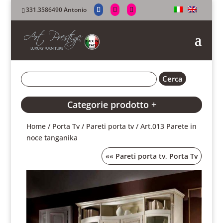
331.3586490 Antonio
Categorie prodotto +
Home
/
Porta Tv
/
Pareti porta tv
/ Art.013 Parete in
noce tanganika
««
Pareti porta tv
,
Porta Tv