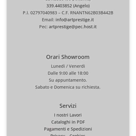
339.4403852 (Angelo)
P.I. 02797040983 – C.F. RNANTN62B03B442B
Email:
info@artprestige.it
Pec:
artprestige@pec.host.it
Orari Showroom
Lunedi / Venerdi
Dalle 9:00 alle 18:00
Su appuntamento.
Sabato e Domenica su richiesta.
Servizi
I nostri Lavori
Cataloghi in PDF
Pagamenti e Spedizioni
Privacy
–
Cookies