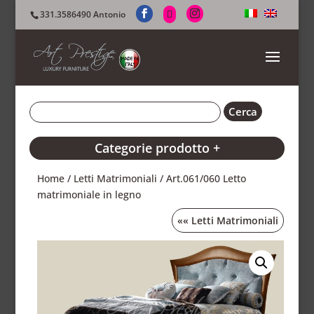
331.3586490 Antonio
Categorie prodotto +
Home
/
Letti Matrimoniali
/ Art.061/060 Letto
matrimoniale in legno
««
Letti Matrimoniali