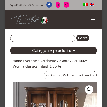
331.3586490 Antonio
Categorie prodotto +
Home
/
Vetrine e vetrinette
/
2 ante
/ Art.1002/T
Vetrina classica intagli 2 porte
««
2 ante
,
Vetrine e vetrinette