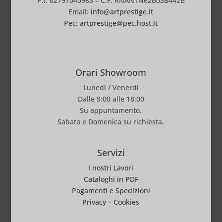
P.I. 02797040983 – C.F. RNANTN62B03B442B
Email:
info@artprestige.it
Pec:
artprestige@pec.host.it
Orari Showroom
Lunedi / Venerdi
Dalle 9:00 alle 18:00
Su appuntamento.
Sabato e Domenica su richiesta.
Servizi
I nostri Lavori
Cataloghi in PDF
Pagamenti e Spedizioni
Privacy
–
Cookies