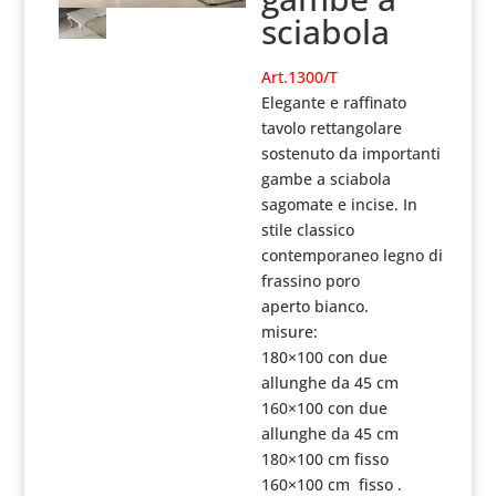
sciabola
Art.1300/T
Elegante e raffinato
tavolo rettangolare
sostenuto da importanti
gambe a sciabola
sagomate e incise. In
stile classico
contemporaneo legno di
frassino poro
aperto
bianco.
misure:
180×100 con due
allunghe da 45 cm
160×100 con due
allunghe da 45 cm
180×100 cm fisso
160×100 cm fisso .