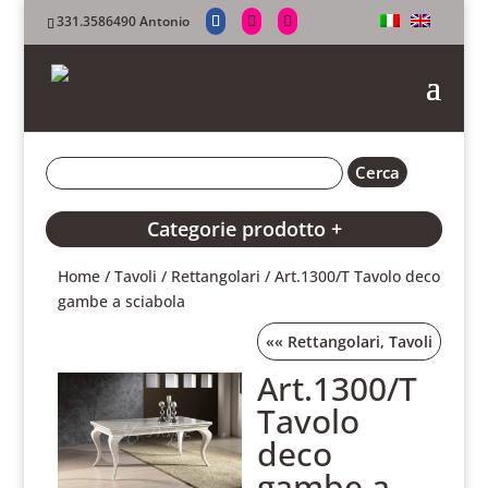
331.3586490 Antonio
Categorie prodotto +
Home
/
Tavoli
/
Rettangolari
/ Art.1300/T Tavolo deco
gambe a sciabola
««
Rettangolari
,
Tavoli
Art.1300/T
Tavolo
deco
gambe a