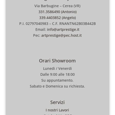
Via Barbugine – Cerea (VR)
331.3586490 (Antonio)
339.4403852 (Angelo)
P.I. 02797040983 – C.F. RNANTN62B03B442B
Email:
info@artprestige.it
Pec:
artprestige@pec.host.it
Orari Showroom
Lunedi / Venerdi
Dalle 9:00 alle 18:00
Su appuntamento.
Sabato e Domenica su richiesta.
Servizi
I nostri Lavori