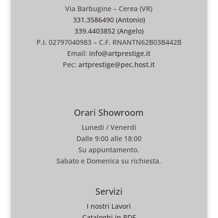
Via Barbugine – Cerea (VR)
331.3586490 (Antonio)
339.4403852 (Angelo)
P.I. 02797040983 – C.F. RNANTN62B03B442B
Email:
info@artprestige.it
Pec:
artprestige@pec.host.it
Orari Showroom
Lunedi / Venerdi
Dalle 9:00 alle 18:00
Su appuntamento.
Sabato e Domenica su richiesta.
Servizi
I nostri Lavori
Cataloghi in PDF