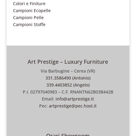
Colori e Finiture
Campioni Ecopelle
Campioni Pelle
Campioni Stoffe
Art Prestige – Luxury Furniture
Via Barbugine – Cerea (VR)
331.3586490 (Antonio)
339.4403852 (Angelo)
P.I. 02797040983 – C.F. RNANTN62B03B442B
Email:
info@artprestige.it
Pec:
artprestige@pec.host.it
Orari Showroom