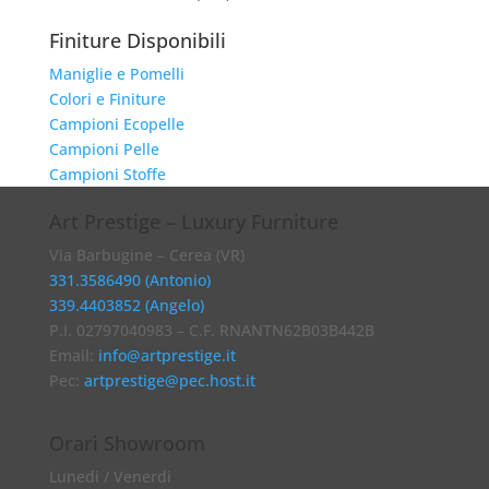
Finiture Disponibili
Maniglie e Pomelli
Colori e Finiture
Campioni Ecopelle
Campioni Pelle
Campioni Stoffe
Art Prestige – Luxury Furniture
Via Barbugine – Cerea (VR)
331.3586490 (Antonio)
339.4403852 (Angelo)
P.I. 02797040983 – C.F. RNANTN62B03B442B
Email:
info@artprestige.it
Pec:
artprestige@pec.host.it
Orari Showroom
Lunedi / Venerdi