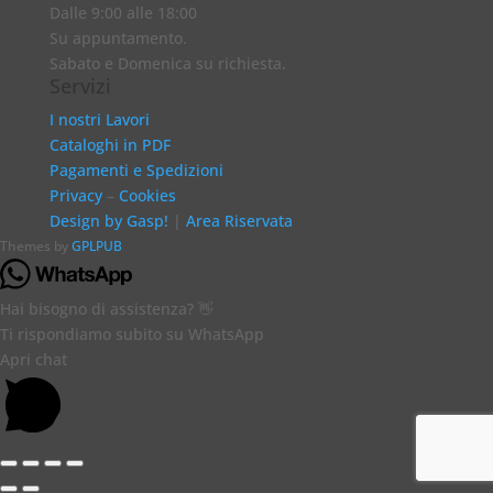
Dalle 9:00 alle 18:00
Su appuntamento.
Sabato e Domenica su richiesta.
Servizi
I nostri Lavori
Cataloghi in PDF
Pagamenti e Spedizioni
Privacy
–
Cookies
Design by Gasp!
|
Area Riservata
Themes by
GPLPUB
Hai bisogno di assistenza? 👋
Ti rispondiamo subito su WhatsApp
Apri chat