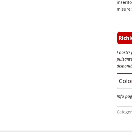
inserit
misure:
Richi
I nostri 
pulsante
disponib
Color
Info pag
Categor