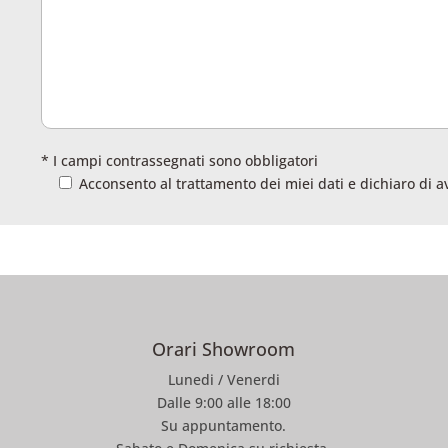
* I campi contrassegnati sono obbligatori
Acconsento al trattamento dei miei dati e dichiaro di a
Orari Showroom
Lunedi / Venerdi
Dalle 9:00 alle 18:00
Su appuntamento.