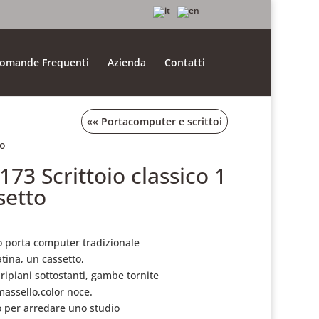
omande Frequenti
Azienda
Contatti
««
Portacomputer e scrittoi
to
.173 Scrittoio classico 1
setto
io porta computer tradizionale
atina, un cassetto,
ripiani sottostanti, gambe tornite
massello,color noce.
o per arredare uno studio