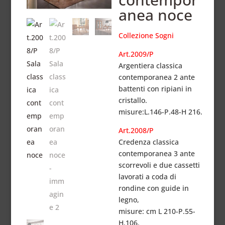
anea noce
Collezione Sogni
Art.2009/P
Argentiera classica
contemporanea
2 ante
battenti
con ripiani in
cristallo.
misure:L.146-P.48-H 216.
Art.2008/P
Credenza classica
contemporanea 3 ante
scorrevoli e due cassetti
lavorati a coda di
rondine con guide in
legno,
misure: cm L 210-P.55-
H.106.