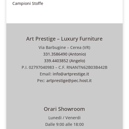
Campioni Stoffe
Art Prestige – Luxury Furniture
Via Barbugine – Cerea (VR)
331.3586490 (Antonio)
339.4403852 (Angelo)
P.I. 02797040983 – C.F. RNANTN62B03B442B
Email:
info@artprestige.it
Pec:
artprestige@pec.host.it
Orari Showroom
Lunedi / Venerdi
Dalle 9:00 alle 18:00