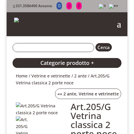
331.3586490 Antonio
Categorie prodotto +
Home
/
Vetrine e vetrinette
/
2 ante
/ Art.205/G
Vetrina classica 2 porte noce
««
2 ante
,
Vetrine e vetrinette
Art.205/G
Vetrina
classica 2
porte noce