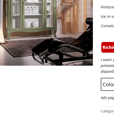
Finiture
Vai in 
Contatta
Richi
I nostri 
pulsante
disponib
Color
Info pag
Categor