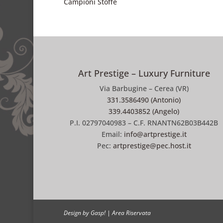
Campioni Stoffe
Art Prestige – Luxury Furniture
Via Barbugine – Cerea (VR)
331.3586490 (Antonio)
339.4403852 (Angelo)
P.I. 02797040983 – C.F. RNANTN62B03B442B
Email:
info@artprestige.it
Pec:
artprestige@pec.host.it
Design by Gasp!
|
Area Riservata