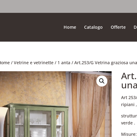
Home
Catalogo
Offerte
D
Home
/
Vetrine e vetrinette
/
1 anta
/ Art.253/G Vetrina graziosa una
Art
una
Art 253
ripiani 
struttu
verde .
Misure: