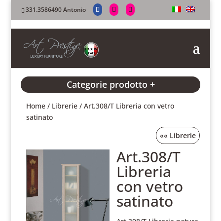
331.3586490 Antonio
Categorie prodotto +
Home
/
Librerie
/ Art.308/T Libreria con vetro
satinato
««
Librerie
Art.308/T
Libreria
con vetro
satinato