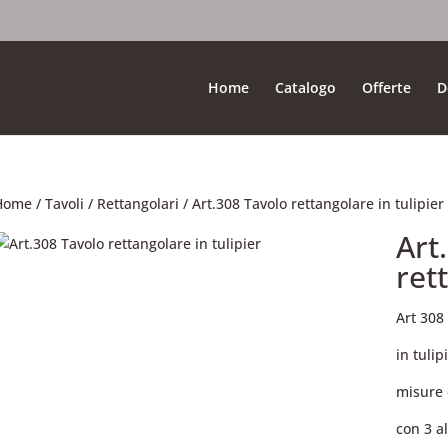
Home
Catalogo
Offerte
D
Home
/
Tavoli
/
Rettangolari
/ Art.308 Tavolo rettangolare in tulipier
Art
ret
Art 308
in tulip
misure 
con 3 al