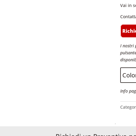
Vai in s
Contatt
Richi
I nostri 
pulsante
disponib
Color
Info pag
Categor