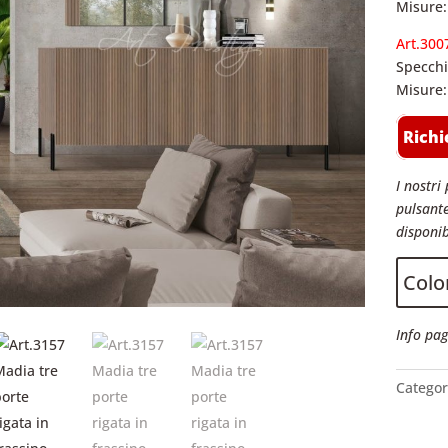
Misure:
Art.300
Specchi
Misure:
Richi
I nostri 
pulsante
disponib
Color
Info pag
Categor