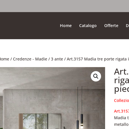
Home
Catalogo
Offerte
D
Home
/
Credenze - Madie
/
3 ante
/ Art.3157 Madia tre porte rigata 
Art
rig
pie
Collezi
Art.315
Madia t
metallo