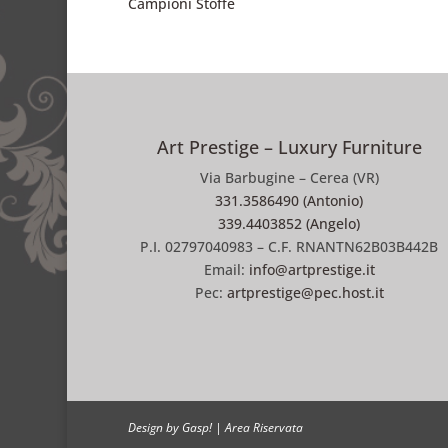
Campioni Stoffe
Art Prestige – Luxury Furniture
Via Barbugine – Cerea (VR)
331.3586490 (Antonio)
339.4403852 (Angelo)
P.I. 02797040983 – C.F. RNANTN62B03B442B
Email:
info@artprestige.it
Pec:
artprestige@pec.host.it
Design by Gasp!
|
Area Riservata