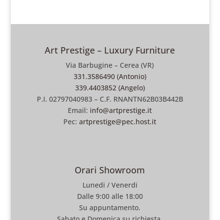
Art Prestige – Luxury Furniture
Via Barbugine – Cerea (VR)
331.3586490 (Antonio)
339.4403852 (Angelo)
P.I. 02797040983 – C.F. RNANTN62B03B442B
Email:
info@artprestige.it
Pec:
artprestige@pec.host.it
Orari Showroom
Lunedi / Venerdi
Dalle 9:00 alle 18:00
Su appuntamento.
Sabato e Domenica su richiesta.