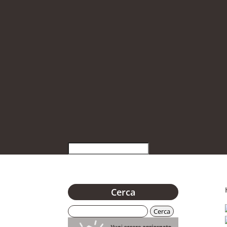
Cerca
Ricerca
per: