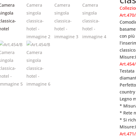
Collezio
Art.470
Comodin
basamen
con più
l’inser
classico
Misure:
Art.454
Testata
diaman
Perfett
country 
Legno m
* Misura
* Rete n
* Si ric
Misure:
Art.471