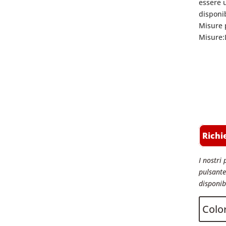
essere u
disponib
Misure p
Misure:
Richi
I nostri 
pulsante 
disponibi
Color