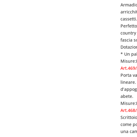
Armadio
arricch
cassetti
Perfett
country 
fascia s
Dotazio
* Un pal
Misure:
Art.469
Porta va
lineare
d’appogg
abete.
Misure:
Art.468
Scrittoi
come por
una cam