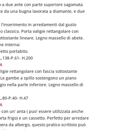
 a due ante con parte superiore sagomata
ite da una bugna lavorata a diamante,
e due
.
o l’inserimento in arredamenti
dal gusto
o classico.
Porta valigie rettangolare con
ottostante lineare.
Legno massello di abete.
ne interna:
etto portabito.
L.138-P.61- H.200
/A
ligie rettangolare con fascia sottostante
.
Le gambe a spillo sostengono
un piano
io nella parte inferiore.
Legno massello di
L.80-P.40- H.47
/A
o con un’ anta ( puo’ essere utilizzata anche
ta frigo) e un cassetto.
Perfetto per arredare
era da albergo,
questo pratico scrittoio può