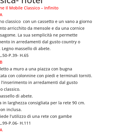
ne Il Mobile Classico – Infinito
/A
o classico con un cassetto e un vano a giorno
to arricchito da mensole
e da una cornice
 sagome.
La sua semplicità ne permette
imento
in arredamenti dal gusto country o
. L
egno massello di abete.
L.50-P.39- H.65
/B
 letto a muro a una piazza con bugna
tata
con colonnine con piedi e terminali torniti.
o l’inserimento in arredamenti
dal gusto
o classico.
assello di abete.
 in larghezza consigliata per la rete 90 cm.
on inclusa.
hiede l’utilizzo di una rete con gambe
L.99-P.06- H.111
/A