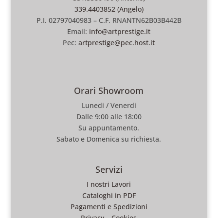
339.4403852 (Angelo)
P.I. 02797040983 – C.F. RNANTN62B03B442B
Email:
info@artprestige.it
Pec:
artprestige@pec.host.it
Orari Showroom
Lunedi / Venerdi
Dalle 9:00 alle 18:00
Su appuntamento.
Sabato e Domenica su richiesta.
Servizi
I nostri Lavori
Cataloghi in PDF
Pagamenti e Spedizioni
Privacy
–
Cookies