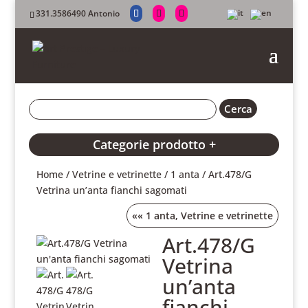
331.3586490 Antonio
Categorie prodotto +
Home
/
Vetrine e vetrinette
/
1 anta
/ Art.478/G
Vetrina un’anta fianchi sagomati
««
1 anta
,
Vetrine e vetrinette
Art.478/G
Vetrina
un’anta
fianchi