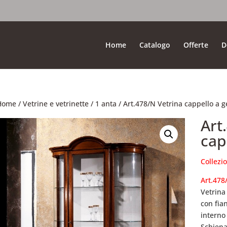
Home
Catalogo
Offerte
D
Home
/
Vetrine e vetrinette
/
1 anta
/ Art.478/N Vetrina cappello a
Art
cap
Collez
Art.478
Vetrina
con fian
interno 
Schienal