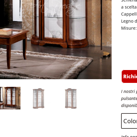
a scelt
Cappell
Legno di
Misure:
Richi
I nostri 
pulsante
disponib
Color
Info pag