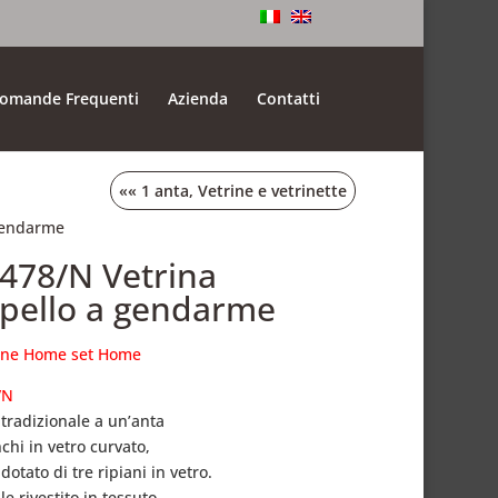
omande Frequenti
Azienda
Contatti
««
1 anta
,
Vetrine e vetrinette
 gendarme
.478/N Vetrina
pello a gendarme
ione Home set Home
/N
 tradizionale a un’anta
chi in vetro curvato,
dotato di tre ripiani in vetro.
e rivestito in tessuto,