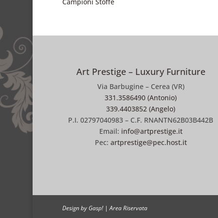
Campioni Stoffe
Art Prestige – Luxury Furniture
Via Barbugine – Cerea (VR)
331.3586490 (Antonio)
339.4403852 (Angelo)
P.I. 02797040983 – C.F. RNANTN62B03B442B
Email:
info@artprestige.it
Pec:
artprestige@pec.host.it
Design by Gasp!
|
Area Riservata