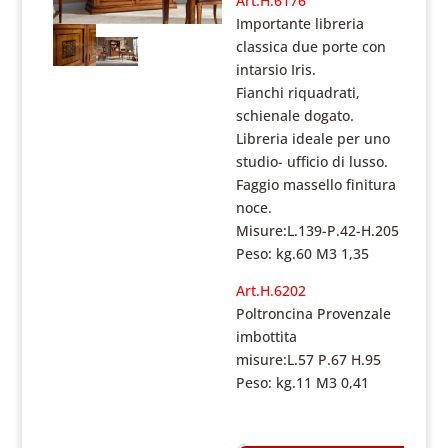
Art.H.6176
Importante libreria
classica due porte con
intarsio Iris.
Fianchi riquadrati,
schienale dogato.
Libreria ideale per uno
studio- ufficio di lusso.
Faggio massello finitura
noce.
Misure:L.139-P.42-H.205
Peso: kg.60 M3 1,35
Art.H.6202
Poltroncina Provenzale
imbottita
misure:L.57 P.67 H.95
Peso: kg.11 M3 0,41