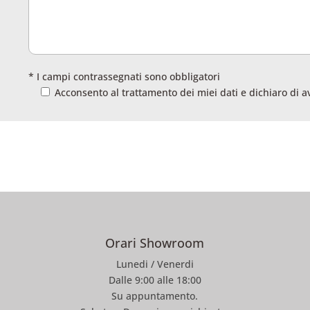
* I campi contrassegnati sono obbligatori
Acconsento al trattamento dei miei dati e dichiaro di a
Orari Showroom
Lunedi / Venerdi
Dalle 9:00 alle 18:00
Su appuntamento.