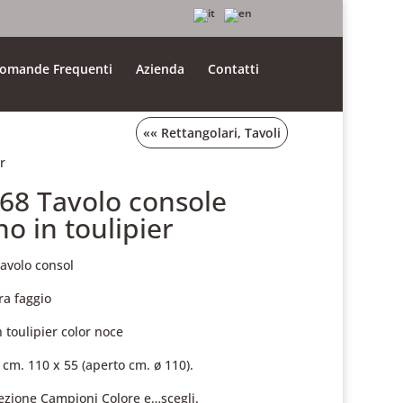
omande Frequenti
Azienda
Contatti
««
Rettangolari
,
Tavoli
r
.68 Tavolo console
no in toulipier
Tavolo consol
ra faggio
n toulipier color noce
 cm. 110 x 55 (aperto cm. ø 110).
sezione Campioni Colore e…scegli.