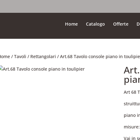
Home
Catalogo
Offerte
D
Home
/
Tavoli
/
Rettangolari
/ Art.68 Tavolo console piano in toulipie
Art
pia
Art 68 
struittu
piano i
misure:
Vai in 