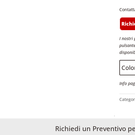
Contatt
Richi
I nostri 
pulsante
disponib
Color
Info pag
Categor
Richiedi un Preventivo p