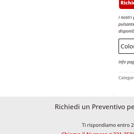
Richi
I nostri 
pulsante
disponib
Color
Info pag
Categor
Richiedi un Preventivo p
Ti rispondiamo entro 2