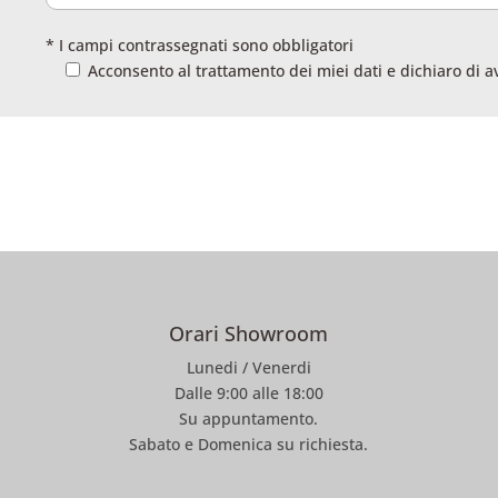
* I campi contrassegnati sono obbligatori
Acconsento al trattamento dei miei dati e dichiaro di a
Orari Showroom
Lunedi / Venerdi
Dalle 9:00 alle 18:00
Su appuntamento.
Sabato e Domenica su richiesta.