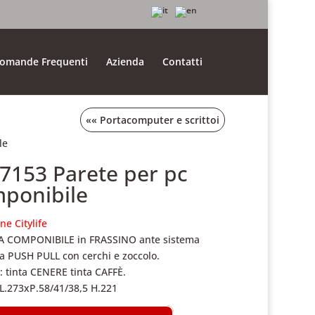
omande Frequenti
Azienda
Contatti
««
Portacomputer e scrittoi
le
.7153 Parete per pc
ponibile
ne Citylife
A COMPONIBILE in FRASSINO ante sistema
a PUSH PULL con cerchi e zoccolo.
a: tinta CENERE tinta CAFFÈ.
L.273xP.58/41/38,5 H.221