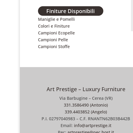
Finiture Disponibili
Maniglie e Pomelli
Colori e Finiture
Campioni Ecopelle
Campioni Pelle
Campioni Stoffe
Art Prestige – Luxury Furniture
Via Barbugine – Cerea (VR)
331.3586490 (Antonio)
339.4403852 (Angelo)
P.I. 02797040983 – C.F. RNANTN62B03B442B
Email:
info@artprestige.it
Pec:
artprestige@pec.host.it