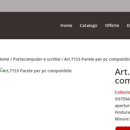
Home
Catalogo
Offerte
D
Home
/
Portacomputer e scrittoi
/ Art.7153 Parete per pc componibi
Art
com
Collezio
SISTEM
apertur
Finitur
Misure: