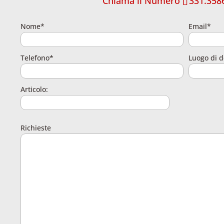
Chiama il Numero
331.358
Nome*
Email*
Telefono*
Luogo di d
Articolo:
Richieste