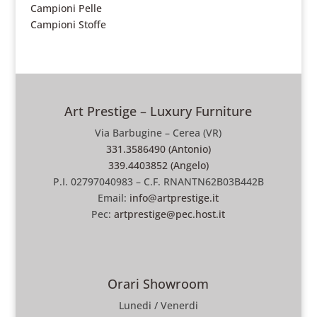
Campioni Pelle
Campioni Stoffe
Art Prestige – Luxury Furniture
Via Barbugine – Cerea (VR)
331.3586490 (Antonio)
339.4403852 (Angelo)
P.I. 02797040983 – C.F. RNANTN62B03B442B
Email:
info@artprestige.it
Pec:
artprestige@pec.host.it
Orari Showroom
Lunedi / Venerdi