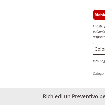
Richi
I nostri 
pulsante
disponib
Color
Info pag
Categor
Richiedi un Preventivo p