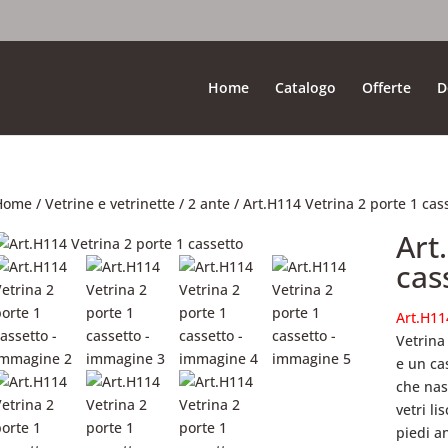
Home
Catalogo
Offerte
D
Home
/
Vetrine e vetrinette
/
2 ante
/ Art.H114 Vetrina 2 porte 1 cas
Art
cas
Art.H11
Vetrina
e un ca
che nas
vetri li
piedi an