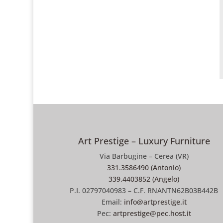
Art Prestige – Luxury Furniture
Via Barbugine – Cerea (VR)
331.3586490 (Antonio)
339.4403852 (Angelo)
P.I. 02797040983 – C.F. RNANTN62B03B442B
Email:
info@artprestige.it
Pec:
artprestige@pec.host.it