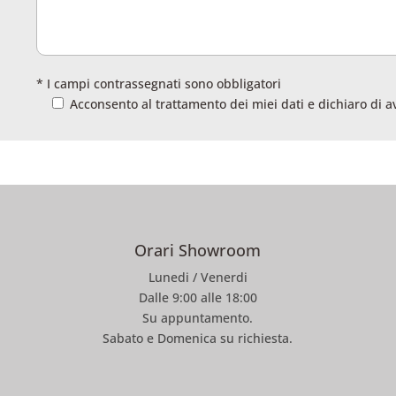
* I campi contrassegnati sono obbligatori
Acconsento al trattamento dei miei dati e dichiaro di a
Orari Showroom
Lunedi / Venerdi
Dalle 9:00 alle 18:00
Su appuntamento.
Sabato e Domenica su richiesta.