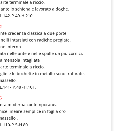
arte terminale a riccio.
sante lo schienale lavorato a doghe.
L.142-P.49-H.210.
2
nte credenza classica a due porte
nelli intarsiati con radiche pregiate.
ano interno
ta nelle ante e nelle spalle da più cornici.
 mensola intagliate
arte terminale a riccio.
glie e le bochette in metallo sono traforate.
massello.
L.141- P.48 -H.101.
6
iera moderna contemporanea
nice lineare semplice in foglia oro
massello .
L.110-P.5-H.80.