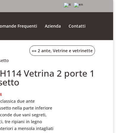
omande Frequenti
Azienda
Contatti
««
2 ante
,
Vetrine e vetrinette
setto
.H114 Vetrina 2 porte 1
setto
4
 classica due ante
ssetto nella parte inferiore
conde due vani segreti,
sci, tre ripiani in legno
teriori a mensola intagliati