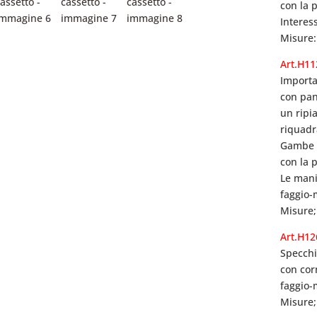
con la p
Interes
Misure:
Art.H11
I
mporta
con pan
un ripi
riquadra
Gambe a
con la p
Le mani
faggio-
Misure;
Art.H12
Specch
con cor
faggio-
Misure;