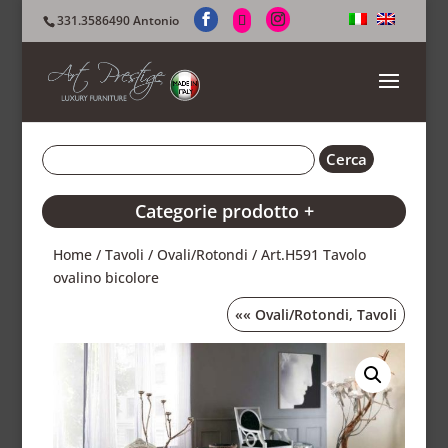
331.3586490 Antonio
Categorie prodotto +
Home
/
Tavoli
/
Ovali/Rotondi
/ Art.H591 Tavolo
ovalino bicolore
««
Ovali/Rotondi
,
Tavoli