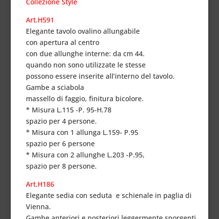
Collezione Style
Art.H591
Elegante t
avolo ovalino allungabile
con apertura al centro
con due allunghe interne: da cm 44.
quando non sono utilizzate le stesse
possono essere inserite all’interno del tavolo.
Gambe a sciabola
massello di faggio, finitura bicolore.
* Misura L.115 -P. 95-H.78
spazio per 4 persone.
* Misura con 1 allunga L.159- P.95
spazio per 6 persone
* Misura con 2 allunghe L.203 -P.95,
spazio per 8 persone.
Art.H186
Elegante sedia con seduta e schienale in paglia di
Vienna.
Gambe anteriori e posteriori leggermente sporgenti