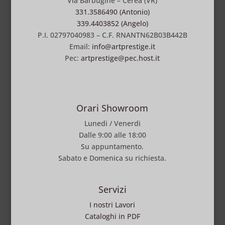
Via Barbugine – Cerea (VR)
331.3586490 (Antonio)
339.4403852 (Angelo)
P.I. 02797040983 – C.F. RNANTN62B03B442B
Email:
info@artprestige.it
Pec:
artprestige@pec.host.it
Orari Showroom
Lunedi / Venerdi
Dalle 9:00 alle 18:00
Su appuntamento.
Sabato e Domenica su richiesta.
Servizi
I nostri Lavori
Cataloghi in PDF