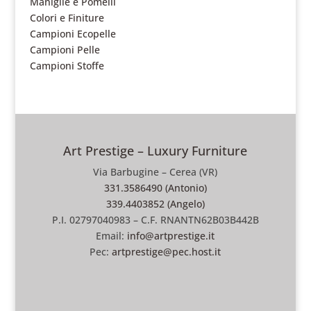
Maniglie e Pomelli
Colori e Finiture
Campioni Ecopelle
Campioni Pelle
Campioni Stoffe
Art Prestige – Luxury Furniture
Via Barbugine – Cerea (VR)
331.3586490 (Antonio)
339.4403852 (Angelo)
P.I. 02797040983 – C.F. RNANTN62B03B442B
Email:
info@artprestige.it
Pec:
artprestige@pec.host.it