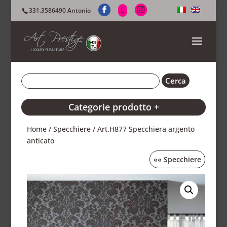
331.3586490 Antonio
Categorie prodotto +
Home
/
Specchiere
/ Art.H877 Specchiera argento
anticato
««
Specchiere