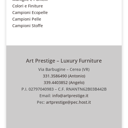
Colori e Finiture
Campioni Ecopelle
Campioni Pelle
Campioni Stoffe
Art Prestige – Luxury Furniture
Via Barbugine – Cerea (VR)
331.3586490 (Antonio)
339.4403852 (Angelo)
P.I. 02797040983 – C.F. RNANTN62B03B442B
Email:
info@artprestige.it
Pec:
artprestige@pec.host.it