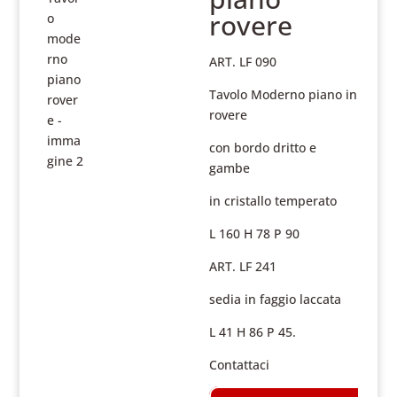
rovere
ART. LF 090
Tavolo Moderno piano in
rovere
con bordo dritto e
gambe
in cristallo temperato
L 160 H 78 P 90
ART. LF 241
sedia in faggio laccata
L 41 H 86 P 45.
Contattaci