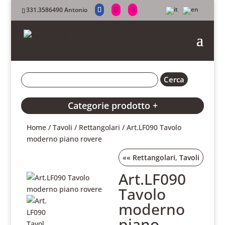
331.3586490 Antonio
Categorie prodotto +
Home
/
Tavoli
/
Rettangolari
/ Art.LF090 Tavolo
moderno piano rovere
««
Rettangolari
,
Tavoli
Art.LF090
Tavolo
moderno
piano