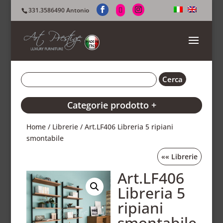
331.3586490 Antonio
Categorie prodotto +
Home
/
Librerie
/ Art.LF406 Libreria 5 ripiani
smontabile
««
Librerie
Art.LF406
Libreria 5
ripiani
smontabile