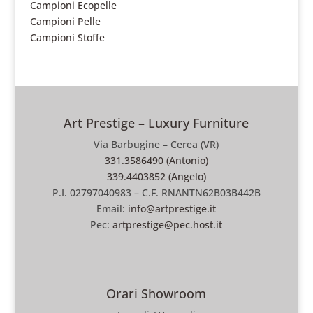
Campioni Ecopelle
Campioni Pelle
Campioni Stoffe
Art Prestige – Luxury Furniture
Via Barbugine – Cerea (VR)
331.3586490 (Antonio)
339.4403852 (Angelo)
P.I. 02797040983 – C.F. RNANTN62B03B442B
Email:
info@artprestige.it
Pec:
artprestige@pec.host.it
Orari Showroom