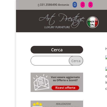
331.3586490 Antonio
Cerca