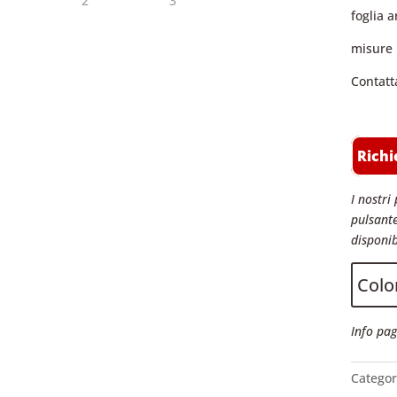
foglia 
misure 
Contatt
Richi
I nostri 
pulsante
disponib
Color
Info pag
Categor