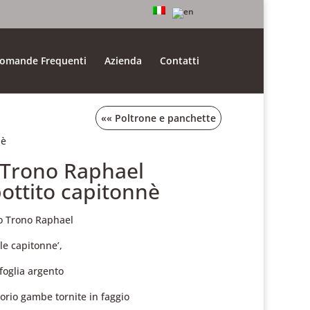
omande Frequenti
Azienda
Contatti
««
Poltrone e panchette
nè
.Trono Raphael
ottito capitonnè
o Trono Raphael
le capitonne’,
foglia argento
vorio gambe tornite in faggio