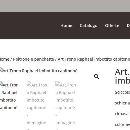
Home
Catalogo
Offerte
D
Home
/
Poltrone e panchette
/ Art.Trono Raphael imbottito capiton
Art
imb
Sciccos
schiena
cimasa 
color a