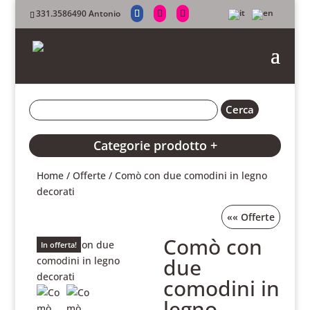
331.3586490 Antonio
Categorie prodotto +
Home
/
Offerte
/ Comò con due comodini in legno
decorati
««
Offerte
Comò con
In offerta!
due
comodini in
legno