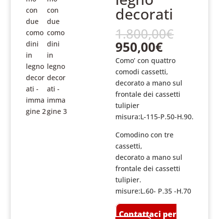
decorati
Il
1.800,00
€
prezzo
Il
950,00
€
origin
prezzo
Como’ con quattro
era:
attuale
comodi cassetti,
1.800,
è:
decorato a mano sul
950,00€.
frontale dei cassetti
tulipier
misura:L-115-P.50-H.90.
Comodino con tre
cassetti,
decorato a mano sul
frontale dei cassetti
tulipier.
misure:L.60- P.35 -H.70
Contattaci per