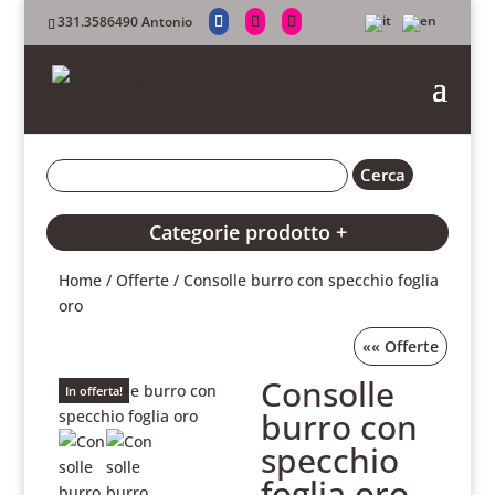
331.3586490 Antonio
Categorie prodotto +
Home
/
Offerte
/ Consolle burro con specchio foglia
oro
««
Offerte
Consolle
In offerta!
burro con
specchio
foglia oro