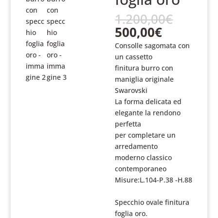
Il
1.200,00
€
prezzo
Il
500,00
€
origin
prezzo
Consolle sagomata con
era:
attuale
un cassetto
1.200,
è:
finitura burro con
500,00€.
maniglia originale
Swarovski
La forma delicata ed
elegante la rendono
perfetta
per completare un
arredamento
moderno classico
contemporaneo
Misure:L.104-P.38 -H.88
Specchio ovale finitura
foglia oro.