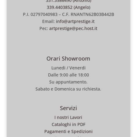
331.3586490 (Antonio)
339.4403852 (Angelo)
P.I. 02797040983 – C.F. RNANTN62B03B442B
Email:
info@artprestige.it
Pec:
artprestige@pec.host.it
Orari Showroom
Lunedi / Venerdi
Dalle 9:00 alle 18:00
Su appuntamento.
Sabato e Domenica su richiesta.
Servizi
I nostri Lavori
Cataloghi in PDF
Pagamenti e Spedizioni