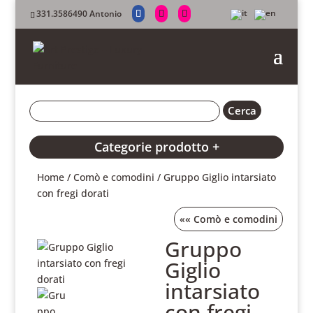
331.3586490 Antonio
Categorie prodotto +
Home
/
Comò e comodini
/ Gruppo Giglio intarsiato
con fregi dorati
««
Comò e comodini
Gruppo
Giglio
intarsiato
con fregi