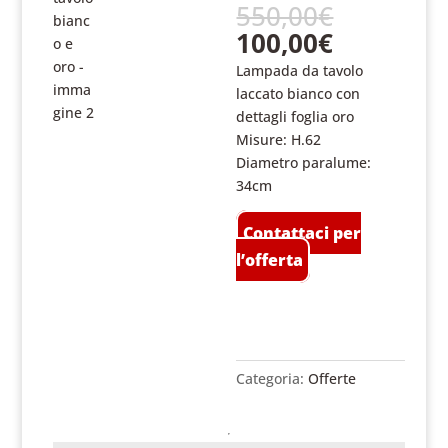
Il
550,00
€
prezzo
Il
100,00
€
original
prezzo
Lampada da tavolo
era:
attuale
laccato bianco con
550,00€.
è:
dettagli foglia oro
100,00€.
Misure: H.62
Diametro paralume:
34cm
Contattaci per
l’offerta
Categoria:
Offerte