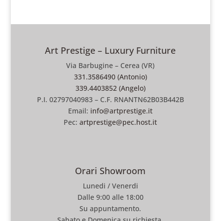
Art Prestige – Luxury Furniture
Via Barbugine – Cerea (VR)
331.3586490 (Antonio)
339.4403852 (Angelo)
P.I. 02797040983 – C.F. RNANTN62B03B442B
Email:
info@artprestige.it
Pec:
artprestige@pec.host.it
Orari Showroom
Lunedi / Venerdi
Dalle 9:00 alle 18:00
Su appuntamento.
Sabato e Domenica su richiesta.