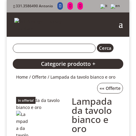
331.3586490 Antonio
Categorie prodotto +
Home
/
Offerte
/ Lampada da tavolo bianco e oro
««
Offerte
Lampada
In offerta!
da tavolo
bianco e
oro