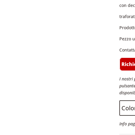
con deco
trafora
Prodotto
Pezzo u
Contatta
Richi
I nostri 
pulsante
disponib
Color
Info pag