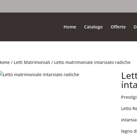
Home
Catalogo
Offerte
D
Home
/
Letti Matrimoniali
/ Letto matrimoniale intarsiato radiche
Let
int
Prestig
Letto Re
intarsia
legno di