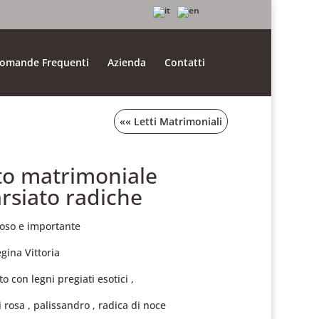
omande Frequenti
Azienda
Contatti
««
Letti Matrimoniali
to matrimoniale
arsiato radiche
ioso e importante
gina Vittoria
to con legni pregiati esotici ,
 rosa , palissandro , radica di noce