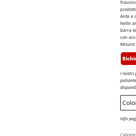
frassino
prodott
Ante e 
Nelle an
barra l
con acc
Misure:
Richi
I nostri 
pulsante
disponib
Color
Info pag
Categor