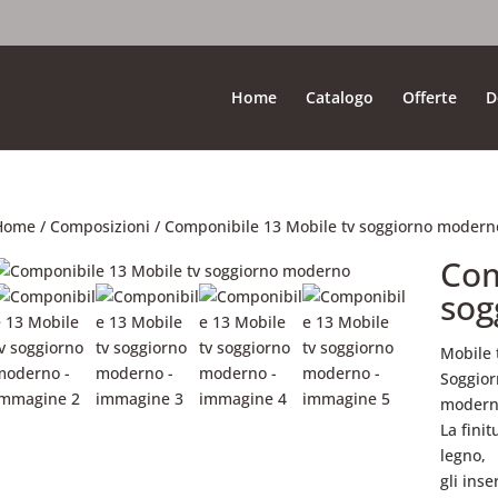
Home
Catalogo
Offerte
D
Home
/
Composizioni
/ Componibile 13 Mobile tv soggiorno modern
Com
sog
Mobile 
Soggior
moderno
La finit
legno,
gli inse