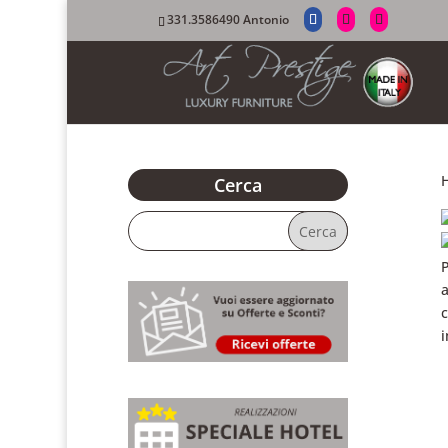
331.3586490 Antonio
Cerca