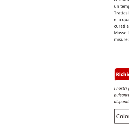
un temp
Trattasi
e la qua
curati 
Massell
misure:
Richi
I nostri 
pulsante
disponib
Color