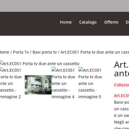
Home
Catalogo
Offerte
D
Home
/
Porta Tv
/
Basi porta tv
/ Art.EC051 Porta tv due ante un cas
Art
ant
Collezi
Art.EC0
Base po
un cass
e un va
Negli an
che sim