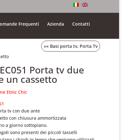
omande Frequenti
Azienda
Contatti
««
Basi porta tv
,
Porta Tv
setto
.EC051 Porta tv due
e un cassetto
one Etnic Chic
51
rta tv con due ante
etto con chiusura ammortizzata
no a giorno sottopiano.
goli sono presenti dei piccoli tasselli
ulano i chiodi in legno che venivano utilizzati