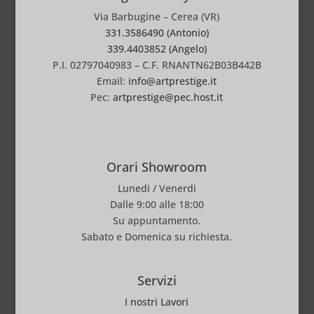
Via Barbugine – Cerea (VR)
331.3586490 (Antonio)
339.4403852 (Angelo)
P.I. 02797040983 – C.F. RNANTN62B03B442B
Email:
info@artprestige.it
Pec:
artprestige@pec.host.it
Orari Showroom
Lunedi / Venerdi
Dalle 9:00 alle 18:00
Su appuntamento.
Sabato e Domenica su richiesta.
Servizi
I nostri Lavori